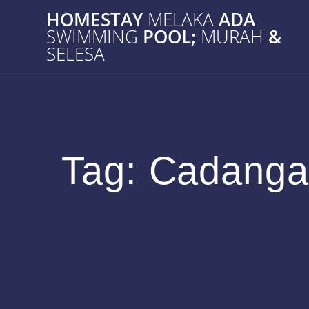
Skip
HOMESTAY
MELAKA
ADA
to
SWIMMING
POOL;
MURAH
&
content
SELESA
Tag:
Cadangan