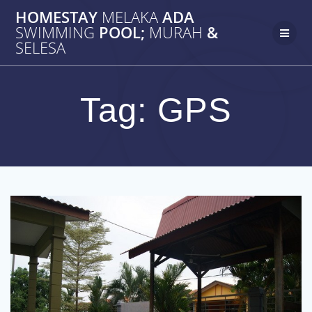
Skip
HOMESTAY
MELAKA
ADA
to
SWIMMING
POOL;
MURAH
&
content
SELESA
Tag:
GPS