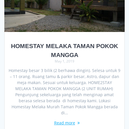
HOMESTAY MELAKA TAMAN POKOK
MANGGA
May 1, 2019
Homestay besar 3 bilik (2 berhawa dingin). Selesa untuk 9
– 11 orang. Ruang tamu & parkir besar, Astro, dapur dan
meja makan. Sesuai untuk keluarga. HOME2STAY
MELAKA TAMAN POKOK MANGGA (2 UNIT RUMAH)
Pengunjung sekeluarga yang telah menginap amat
berasa selesa berada di homestay kami. Lokasi
Homestay Melaka Murah Taman Pokok Mangga berada
di…
Read more