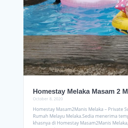
Homestay Melaka Masam 2 Ma
October 8, 2020
Homestay Masam2Manis Melaka – Private Sw
Rumah Melayu Melaka.Sedia menerima te
khasnya di Homestay Masam2Manis Melaka, 