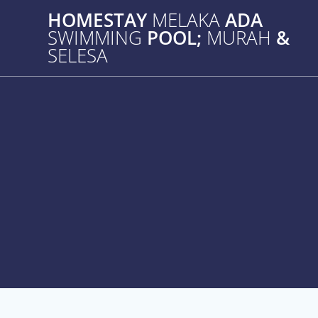
Skip
HOMESTAY
MELAKA
ADA
to
SWIMMING
POOL;
MURAH
&
content
SELESA