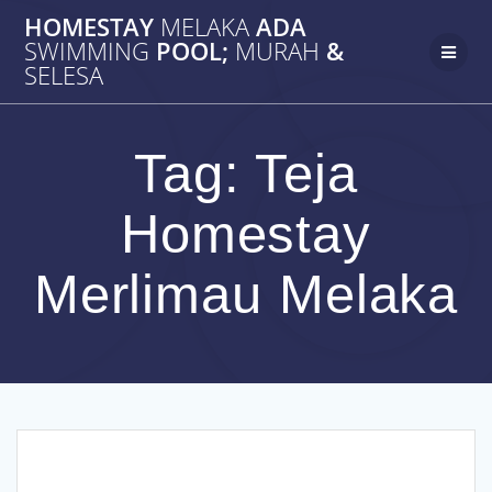
Skip
HOMESTAY
MELAKA
ADA
to
SWIMMING
POOL;
MURAH
&
content
SELESA
Tag:
Teja
Homestay
Merlimau Melaka